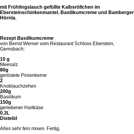
mit Frühlingslauch gefüllte Kalbsröllchen im
Ebersteinschinkenmantel, Basilikumcreme und Bamberger
Hörnla.
Rezept
Basilikumcreme
von Bernd Werner vom Restaurant Schloss Eberstein,
Gernsbach:
10 g
Meesalz
80g
geröstete Pinienkerne
2
Knoblauchzehen
200g
Basilikum
150g
geriebener Hartkäse
0,3L
Distelöl
Alles sehr fein mixen. Fertig.