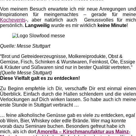
Von meinem Besuch erwartete ich mir neue Anregungen und
Inspirationen für meingemachtes – gerade für meine
Kochevents
-, aber natürlich auch Genussvolles für mich
persönlich.
Langweilig
wurde es mir wirklich
keine Minute
!
Quelle: Messe Stuttgart
“Brot und Getreideerzeugnisse, Molkereiprodukte, Obst &
Gemüse, Fisch, Schinken & Wurstwaren, Feinkost, Öle, Essige
& Kräuter und Süßwaren sind nur in bester Qualität vertreten.“
(Quelle Messe Stuttgart)
Diese Vielfalt galt es zu entdecken!
Zu Beginn empfehle ich Dir, verschaffe Dir erst einmal einen
Überblick. Einfach durch die Hallen schlendern und die vielen
Verlockungen auf Dich wirken lassen. So habe auch ich meine
erste Stunde in Stuttgart verbracht …
… feine alkoholische Genüsse gab es viele zu entdecken, egal
ob Wein, Bier, Whiskey oder edle Brände. Wer mag konnte
vorab dazu Seminare buchen. Besonders gefreut habe ich
mich, als ich dort
Amorella – Kirschmanufaktur aus Mainz-