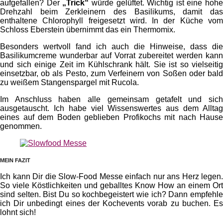
aufgefallen? Der
„Trick“
würde gelüftet. Wichtig ist eine hohe
Drehzahl beim Zerkleinern des Basilikums, damit das
enthaltene Chlorophyll freigesetzt wird. In der Küche vom
Schloss Eberstein übernimmt das ein Thermomix.
Besonders wertvoll fand ich auch die Hinweise, dass die
Basilikumcreme wunderbar auf Vorrat zubereitet werden kann
und sich einige Zeit im Kühlschrank hält. Sie ist so vielseitig
einsetzbar, ob als Pesto, zum Verfeinern von Soßen oder bald
zu weißem Stangenspargel mit Rucola.
Im Anschluss haben alle gemeinsam getafelt und sich
ausgetauscht. Ich habe viel Wissenswertes aus dem Alltag
eines auf dem Boden geblieben Profikochs mit nach Hause
genommen.
MEIN FAZIT
Ich kann Dir die Slow-Food Messe einfach nur ans Herz legen.
So viele Köstlichkeiten und geballtes Know How an einem Ort
sind selten. Bist Du so kochbegeistert wie ich? Dann empfehle
ich Dir unbedingt eines der Kochevents vorab zu buchen. Es
lohnt sich!