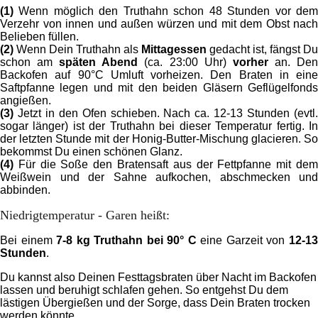
(1)
Wenn möglich den Truthahn schon 48 Stunden vor dem
Verzehr von innen und außen würzen und mit dem Obst nach
Belieben füllen.
(2)
Wenn Dein Truthahn als
Mittagessen
gedacht ist, fängst Du
schon am
späten Abend
(ca. 23:00 Uhr)
vorher
an. De
Backofen auf 90°C Umluft vorheizen. Den Braten in eine
Saftpfanne legen und mit den beiden Gläsern Geflügelfonds
angießen.
(3)
Jetzt in den Ofen schieben.
Nach ca. 12-13 Stunden (evtl
sogar länger) ist der Truthahn bei dieser Temperatur fertig. In
der letzten Stunde mit der Honig-Butter-Mischung glacieren. So
bekommst Du einen schönen Glanz.
(4)
Für die Soße den Bratensaft aus der Fettpfanne mit dem
Weißwein und der Sahne aufkochen, abschmecken und
abbinden.
Niedrigtemperatur - Garen heißt:
Bei einem
7-8 kg Truthahn bei 90° C
eine Garzeit von
12-1
Stunden
.
Du kannst also Deinen Festtagsbraten über Nacht im Backofen
lassen und beruhigt schlafen gehen. So entgehst Du dem
lästigen Übergießen und der Sorge, dass Dein Braten trocken
werden könnte.