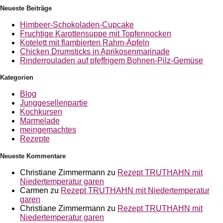
Neueste Beiträge
Himbeer-Schokoladen-Cupcake
Fruchtige Karottensuppe mit Topfennocken
Kotelett mit flambierten Rahm-Äpfeln
Chicken Drumsticks in Aprikosenmarinade
Rinderrouladen auf pfeffrigem Bohnen-Pilz-Gemüse
Kategorien
Blog
Junggesellenpartie
Kochkursen
Marmelade
meingemachtes
Rezepte
Neueste Kommentare
Christiane Zimmermann
zu
Rezept TRUTHAHN mit
Niedertemperatur garen
Carmen
zu
Rezept TRUTHAHN mit Niedertemperatur
garen
Christiane Zimmermann
zu
Rezept TRUTHAHN mit
Niedertemperatur garen