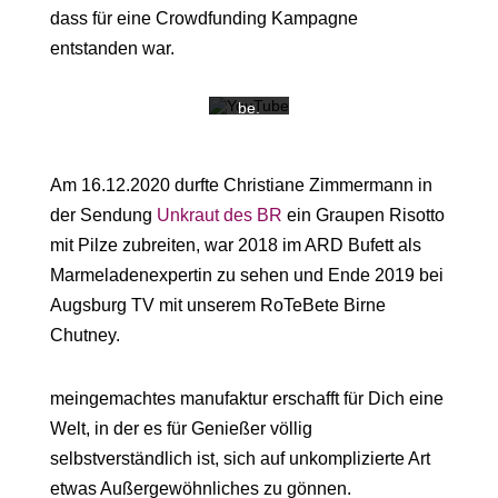
Sie die
dass für eine Crowdfunding Kampagne
Daten
schutz
entstanden war.
erkläru
ng von
YouTu
be.
Mehr
erfahr
en
Am 16.12.2020 durfte Christiane Zimmermann in
Video
der Sendung
Unkraut des BR
ein Graupen Risotto
laden
mit Pilze zubreiten, war 2018 im ARD Bufett als
Marmeladenexpertin zu sehen und Ende 2019 bei
YouTub
e immer
Augsburg TV mit unserem RoTeBete Birne
entsper
Chutney.
ren
meingemachtes manufaktur erschafft für Dich eine
Welt, in der es für Genießer völlig
selbstverständlich ist, sich auf unkomplizierte Art
etwas Außergewöhnliches zu gönnen.