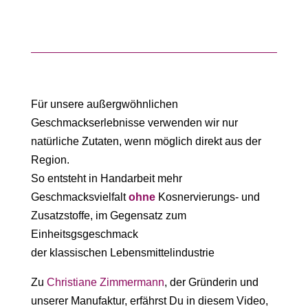
Für unsere außergwöhnlichen
Geschmackserlebnisse verwenden wir nur
natürliche Zutaten, wenn möglich direkt aus der
Region.
So entsteht in Handarbeit mehr
Geschmacksvielfalt
ohne
Kosnervierungs- und
Zusatzstoffe, im Gegensatz zum
Mit
Einheitsgsgeschmack
dem
der klassischen Lebensmittelindustrie
Laden
des
Videos
Zu
Christiane Zimmermann
, der Gründerin und
akzept
ieren
unserer Manufaktur, erfährst Du in diesem Video,