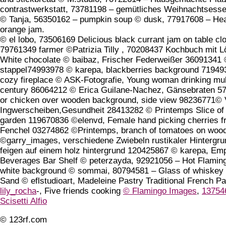
contrastwerkstatt, 73781198 – gemütliches Weihnachtsess
© Tanja, 56350162 – pumpkin soup © dusk, 77917608 – Hea
orange jam.
© el lobo, 73506169 Delicious black currant jam on table cl
79761349 farmer ©Patrizia Tilly , 70208437 Kochbuch mit
White chocolate © baibaz, Frischer Federweißer 36091341 
stappel74993978 © karepa, blackberries background 7194939
cozy fireplace © ASK-Fotografie, Young woman drinking mu
century 86064212 © Erica Guilane-Nachez, Gänsebraten 57
or chicken over wooden background, side view 98236771©
Ingwerscheiben,Gesundheit 28413282 © Printemps Slice of 
garden 119670836 ©elenvd, Female hand picking cherries fr
Fenchel 03274862 ©Printemps, branch of tomatoes on woode
©garry_images, verschiedene Zwiebeln rustikaler Hintergru
feigen auf einem holz hintergrund 120425867 © karepa, E
Beverages Bar Shelf
© peterzayda,
92921056 –
Hot Flamin
white background
© sommai,
80794581 –
Glass of whiskey w
Sand
© eflstudioart, Madeleine Pastry Traditional French
lily_rocha
-,
Five friends cooking
© Flamingo Images
,
13754
Scisetti Alfio
© 123rf.com