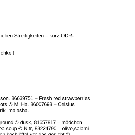
lichen Streitigkeiten – kurz ODR-
chkeit
son, 86639751 – Fresh red strawberries
cots © Mi Ha, 86007698 – Celsius
arik_malasha,
kground © dusk, 81657817 – mädchen
a soup © Nitr, 83224790 – olive,salami
n kochlöffel vor das gesicht ©