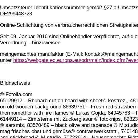
Umsatzsteuer-Identifikationsnummer gemäß §27 a Umsatzs
DE299448723
Online-Schlichtung von verbraucherrechtlichen Streitigkeite
Seit 09. Januar 2016 sind Onlinehändler verpflichtet, auf d
Verordnung – hinzuweisen.
meingemachtes manufaktur (E-Mail: kontakt@meingemachtes-
unter
https://webgate.ec.europa.eu/odr/main/index.cfm?e
Bildnachweis
© Fotolia.com
65129912 – Rhubarb cut on board with sheet© kostrez,, 48
on old wooden background,86639751 – Fresh red strawberri
thermomether with fire flames © Lukas Gojda, 84945783 – Rh
61449114 – Zimtsterne mit Zuckerglasur © fotoknips, 8232
© sarsmis, 83570489 – black olive and tapenade © M.stu
mag frisches obst und gemüse© contrastwerkstatt , 740148
and stickbread © M.studio, 70722614 – Hausgemachte Plätz