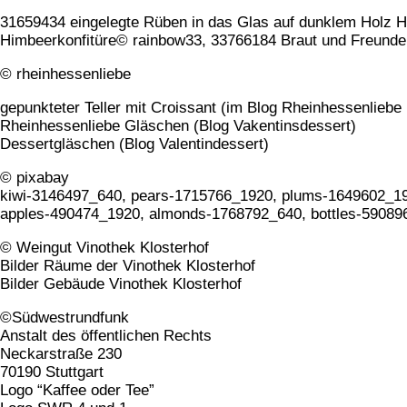
31659434 eingelegte Rüben in das Glas auf dunklem Holz H
Himbeerkonfitüre© rainbow33, 33766184 Braut und Freunde
© rheinhessenliebe
gepunkteter Teller mit Croissant (im Blog Rheinhessenliebe 
Rheinhessenliebe Gläschen (Blog Vakentinsdessert)
Dessertgläschen (Blog Valentindessert)
© pixabay
kiwi-3146497_640, pears-1715766_1920, plums-1649602_1
apples-490474_1920, almonds-1768792_640, bottles-59089
© Weingut Vinothek Klosterhof
Bilder Räume der Vinothek Klosterhof
Bilder Gebäude Vinothek Klosterhof
©Südwestrundfunk
Anstalt des öffentlichen Rechts
Neckarstraße 230
70190 Stuttgart
Logo “Kaffee oder Tee”