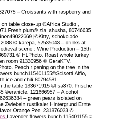
27075 – Croissants with raspberry and
 on table close-up ©Africa Studio ,
0971 Fresh plum© zia_shusha, 80746635
sinen49022669 |©Kitty, schokolade
12088 © karepa, 52535043 – drinks at
edieval scene : Wine Production – 15th
369731 © HLPhoto, Roast whole turkey
hen room 91330956 © GeraKTV,
to, Peach ripening on the tree in the
owers bunch115401155©Scisetti Alfio,
h ice and chili 80794581
n the table 133671915 ©lisa870, Frische
85 ©eranicle,
121666957 –
Alcohol
62636384 –
green pears isolated on
e Zwiebeln rustikaler Hintergrund Ernte
 Flavor Orange Peel 231876023 ©
ges
Lavender flowers bunch 115401155
©