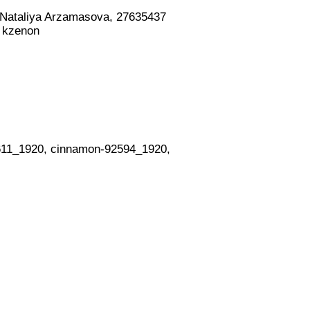
 ©Nataliya Arzamasova, 27635437
© kzenon
611_1920, cinnamon-92594_1920,