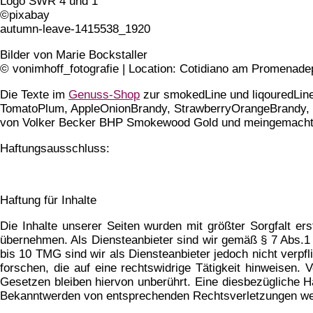
Logo SWR 4 und 1
©pixabay
autumn-leave-1415538_1920
Bilder von Marie Bockstaller
© vonimhoff_fotografie | Location: Cotidiano am Promenade
Die Texte im
Genuss-Shop
zur smokedLine und liqouredLin
TomatoPlum, AppleOnionBrandy, StrawberryOrangeBrandy, B
von Volker Becker BHP Smokewood Gold und meingemachte
Haftungsausschluss:
Haftung für Inhalte
Die Inhalte unserer Seiten wurden mit größter Sorgfalt erst
übernehmen. Als Diensteanbieter sind wir gemäß § 7 Abs.1 
bis 10 TMG sind wir als Diensteanbieter jedoch nicht verp
forschen, die auf eine rechtswidrige Tätigkeit hinweisen.
Gesetzen bleiben hiervon unberührt. Eine diesbezügliche H
Bekanntwerden von entsprechenden Rechtsverletzungen wer