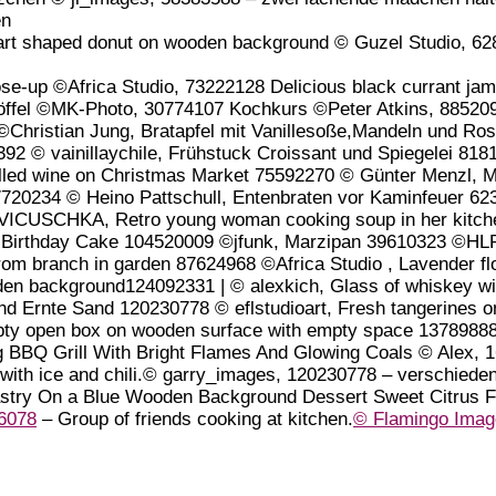
en
rt shaped donut on wooden background © Guzel Studio, 628
ose-up ©Africa Studio, 73222128 Delicious black currant jam
 Löffel ©MK-Photo, 30774107 Kochkurs ©Peter Atkins, 8852
©Christian Jung, Bratapfel mit Vanillesoße,Mandeln und Ro
2 © vainillaychile, Frühstuck Croissant und Spiegelei 818
lled wine on Christmas Market 75592270 © Günter Menzl, M
720234 © Heino Pattschull, Entenbraten vor Kaminfeuer 62
 VICUSCHKA, Retro young woman cooking soup in her kitc
Birthday Cake 104520009 ©jfunk, Marzipan 39610323 ©HLPho
om branch in garden 87624968 ©Africa Studio , Lavender fl
n background124092331 | © alexkich, Glass of whiskey wit
nd Ernte Sand 120230778 © eflstudioart, Fresh tangerines o
mpty open box on wooden surface with empty space 1378988
g BBQ Grill With Bright Flames And Glowing Coals
© Alex,
1
ith ice and chili.
© garry_images,
120230778 –
verschieden
 Pastry On a Blue Wooden Background Dessert Sweet Citrus
6078
–
Group of friends cooking at kitchen.
© Flamingo Ima