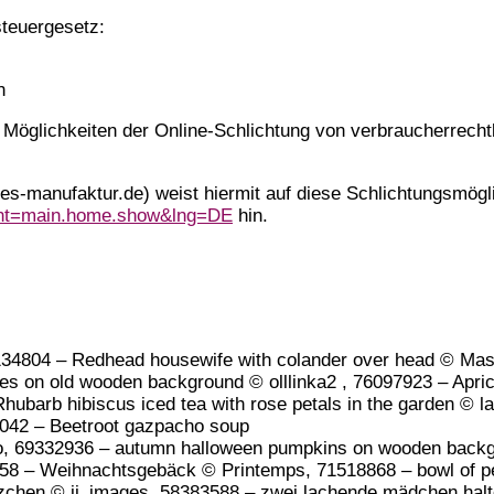
teuergesetz:
n
ie Möglichkeiten der Online-Schlichtung von verbraucherrecht
manufaktur.de) weist hiermit auf diese Schlichtungsmögli
vent=main.home.show&lng=DE
hin.
134804 – Redhead housewife with colander over head © Mas
es on old wooden background © olllinka2 , 76097923 – Apri
ubarb hibiscus iced tea with rose petals in the garden © l
3042 – Beetroot gazpacho soup
dio, 69332936 – autumn halloween pumpkins on wooden bac
58 – Weihnachtsgebäck © Printemps, 71518868 – bowl of pe
chen © ji_images, 58383588 – zwei lachende mädchen halte