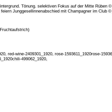
intergrund. Tönung. selektiven Fokus auf der Mitte Rüben
 feiern Junggesellinnenabschied mit Champagner im Club 
Fruchtaufstrich)
920, red-wine-2409301_1920, rose-1593611_1920rose-1593
6_1920chili-499062_1920,