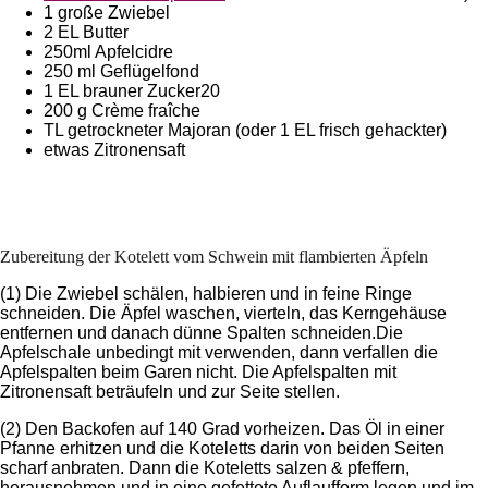
1 große Zwiebel
2 EL Butter
250ml Apfelcidre
250 ml Geflügelfond
1 EL brauner Zucker20
200 g Crème fraîche
TL getrockneter Majoran (oder 1 EL frisch gehackter)
etwas Zitronensaft
Zubereitung der Kotelett vom Schwein mit flambierten Äpfeln
(1) Die Zwiebel schälen, halbieren und in feine Ringe
schneiden. Die Äpfel waschen, vierteln, das Kerngehäuse
entfernen und danach dünne Spalten schneiden.Die
Apfelschale unbedingt mit verwenden, dann verfallen die
Apfelspalten beim Garen nicht. Die Apfelspalten mit
Zitronensaft beträufeln und zur Seite stellen.
(2) Den Backofen auf 140 Grad vorheizen. Das Öl in einer
Pfanne erhitzen und die Koteletts darin von beiden Seiten
scharf anbraten. Dann die Koteletts salzen & pfeffern,
herausnehmen und in eine gefettete Auflaufform legen und im