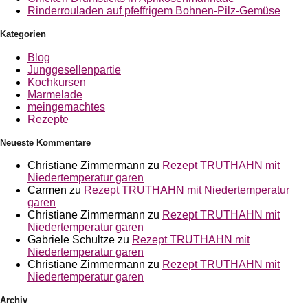
Rinderrouladen auf pfeffrigem Bohnen-Pilz-Gemüse
Kategorien
Blog
Junggesellenpartie
Kochkursen
Marmelade
meingemachtes
Rezepte
Neueste Kommentare
Christiane Zimmermann
zu
Rezept TRUTHAHN mit
Niedertemperatur garen
Carmen
zu
Rezept TRUTHAHN mit Niedertemperatur
garen
Christiane Zimmermann
zu
Rezept TRUTHAHN mit
Niedertemperatur garen
Gabriele Schultze
zu
Rezept TRUTHAHN mit
Niedertemperatur garen
Christiane Zimmermann
zu
Rezept TRUTHAHN mit
Niedertemperatur garen
Archiv