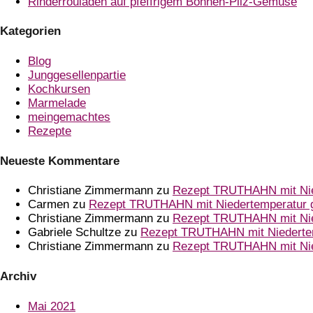
Rinderrouladen auf pfeffrigem Bohnen-Pilz-Gemüse
Kategorien
Blog
Junggesellenpartie
Kochkursen
Marmelade
meingemachtes
Rezepte
Neueste Kommentare
Christiane Zimmermann
zu
Rezept TRUTHAHN mit Nie
Carmen
zu
Rezept TRUTHAHN mit Niedertemperatur 
Christiane Zimmermann
zu
Rezept TRUTHAHN mit Nie
Gabriele Schultze
zu
Rezept TRUTHAHN mit Niederte
Christiane Zimmermann
zu
Rezept TRUTHAHN mit Nie
Archiv
Mai 2021