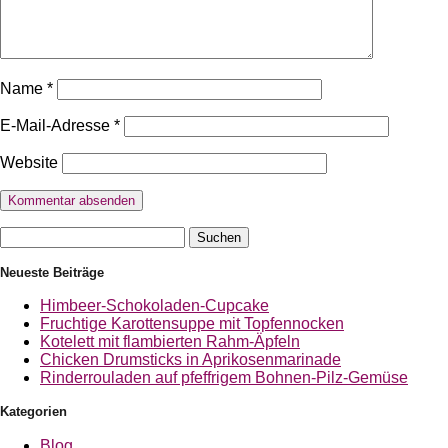
Name
*
E-Mail-Adresse
*
Website
Suchen
nach:
Neueste Beiträge
Himbeer-Schokoladen-Cupcake
Fruchtige Karottensuppe mit Topfennocken
Kotelett mit flambierten Rahm-Äpfeln
Chicken Drumsticks in Aprikosenmarinade
Rinderrouladen auf pfeffrigem Bohnen-Pilz-Gemüse
Kategorien
Blog