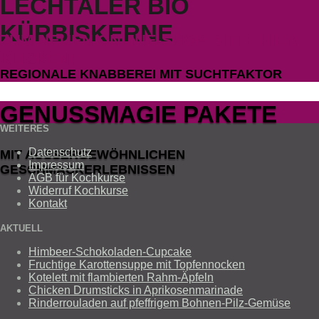
LECHTALER BIO
KÜRBISKERNE
ZUM NEUEN ONLINE-SHOP BITTE HIER
KLICKEN!
REGIONALE KNABBEREI MIT SUCHTFAKTOR
GENUSSMAGIE PAKETE
WEITERES
Datenschutz
MIT AUSSERGEWÖHNLICHEN G
Impressum
ESCHMACKERLEBNISSEN
AGB für Kochkurse
Widerruf Kochkurse
Kontakt
AKTUELL
Himbeer-Schokoladen-Cupcake
Fruchtige Karottensuppe mit Topfennocken
Kotelett mit flambierten Rahm-Äpfeln
Chicken Drumsticks in Aprikosenmarinade
Rinderrouladen auf pfeffrigem Bohnen-Pilz-Gemüse